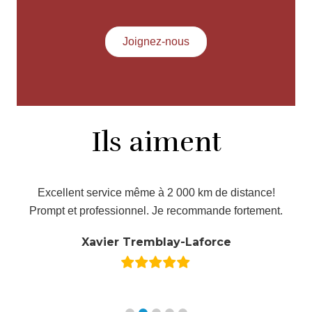
Joignez-nous
Ils aiment
e à 2 000 km de distance!
Service professionnel
l. Je recommande fortement.
d’expliquer et de répond
sentie 
emblay-Laforce
Stéphan