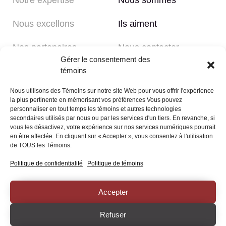
Nous excellons
Ils aiment
Nos partenaires
Nous contacter
Gérer le consentement des
Politique de
Politique de témoins
témoins
confidentialité
Nous utilisons des Témoins sur notre site Web pour vous offrir l'expérience
la plus pertinente en mémorisant vos préférences Vous pouvez
personnaliser en tout temps les témoins et autres technologies
Disponible sur rendez-vous
secondaires utilisés par nous ou par les services d'un tiers. En revanche, si
vous les désactivez, votre expérience sur nos services numériques pourrait
Lundi au vendredi, de 8h30 à 16h30
en être affectée. En cliquant sur « Accepter », vous consentez à l'utilisation
de TOUS les Témoins.
Nos bureaux
Politique de confidentialité
Politique de témoins
485 Rue Saint-Jacques, suite 1
Saint-Jean-sur-Richelieu, QC
J3B 2M1
Accepter
Refuser
© GESTION PASCALGIL INC. 2023. Tous droits réservés. Propulsé